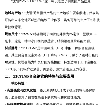
“沈阳25*5.5 11Cr1Mo”这一标识蕴含了明确的产品信息：
地域与产地
：“沈阳”通常指代产品的生产地或主要集散地，代表其
可能出自东北地区成熟的钢铁工业体系，具备可靠的生产工艺和质
量控制背景。
规格尺寸
：“25*5.5”精确指明了钢管的外径为25毫米，壁厚为5.5
毫米。这是一种中小口径的厚壁管，结构紧凑且承压能力强。
材质牌号
：“11Cr1Mo”是中国标准（GB）中的一种低合金热强
钢。其主要合金元素为铬（Cr）和钼（Mo），赋予了钢材出色的
耐热性、抗蠕变能力和良好的焊接性能，特别适用于工作温度在
580℃以下的锅炉过热器、再热器、蒸汽管道及压力容器。
二、 11Cr1Mo合金钢管的特性与主要应用
核心特性：
-
高温强度与抗氧化性
：铬元素的加入形成了稳定的氧化铬保护
膜，显著提升了钢管在高温下的抗氧化和抗腐蚀能力。
-
良好的抗蠕变性能
：钼元素的强化作用，使材料在长期高温和应