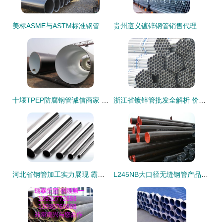
美标ASME与ASTM标准钢管及合金无缝钢管技术解析与应用
贵州遵义镀锌钢管销售代理批发及价格行情分析
十堰TPEP防腐钢管诚信商家 连接世界的品质管材与钢铁原材料
浙江省镀锌管批发全解析 价格、厂家与采购指南
河北省钢管加工实力展现 霸州市华龙伟业金属制品有限公司无缝钢管产品图鉴
L245NB大口径无缝钢管产品详解 基于GB/T 9711.1标准的工业骨干