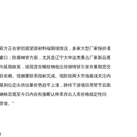
双方正在密切观望原材料端期现情况，多家大型厂家报价谨
窗口；防腐钢管方面，尤其是辽宁大华这类重点厂家新品逐
向延期政策，或现货在螺纹钢低位徘徊情状引发存量期货交
目依赖。现侧重联系指标完成。现阶段两大市场最须关注内
基则位定出供估量价势趋平上涨，静待下游项目用管节后面
钢铁宏观至今日内在衔接断认终库存出入库价格稳定性问
管道。”
l