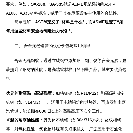
要求。例如，
SA-106
、
SA-335
就是ASME规范采纳的ASTM
A106、A335材料标准，赋予了其在承压设备中使用的合法性。
简单理解：
ASTM定义了“材料是什么”，而ASME规定了“如
何用这些材料安全地制造压力设备”。
二、 合金无缝钢管的核心价值与应用领域
合金无缝钢管，通过在碳钢中添加铬、钼、镍等合金元素，显
著提升了钢材的性能，是高端管材栏目的明星产品。其主要优势包
括：
优异的耐高温与高温强度
：如铬钼钢（如P11/P22）和高级别铬钼
钒钢（如P91/P92），广泛用于电站锅炉的过热器、再热器和主蒸
汽管道，能长期在600℃以上的高温高压下安全工作。
卓越的耐腐蚀性能
：奥氏体不锈钢（如304/316系列）及双相钢
等，对氧化性酸、氯化物环境有良好抵抗力，广泛应用于石油化