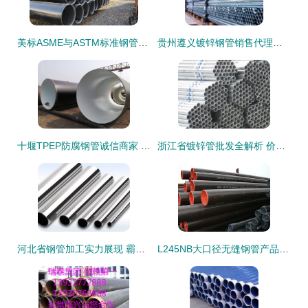
美标ASME与ASTM标准钢管及合金无缝钢管技术解析与应用
贵州遵义镀锌钢管销售代理批发及价格行情分析
十堰TPEP防腐钢管诚信商家 连接世界的品质管材与钢铁原材料
浙江省镀锌管批发全解析 价格、厂家与采购指南
河北省钢管加工实力展现 霸州市华龙伟业金属制品有限公司无缝钢管产品图鉴
L245NB大口径无缝钢管产品详解 基于GB/T 9711.1标准的工业骨干